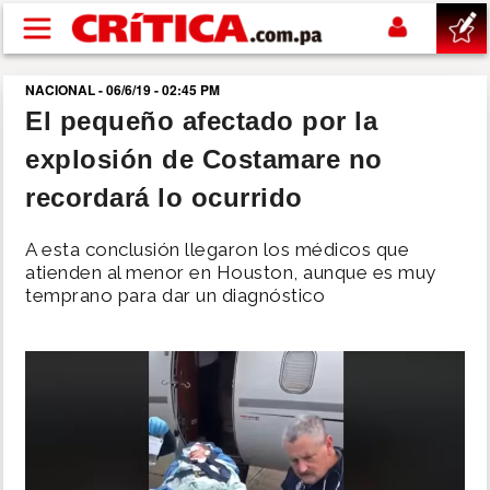
Pasar al contenido principal
NACIONAL - 06/6/19 - 02:45 PM
buscar
El pequeño afectado por la
explosión de Costamare no
SUCESOS
recordará lo ocurrido
NACIONAL
A esta conclusión llegaron los médicos que
atienden al menor en Houston, aunque es muy
POLÍTICA
temprano para dar un diagnóstico
SHOW
DEPORTES
MUNDO