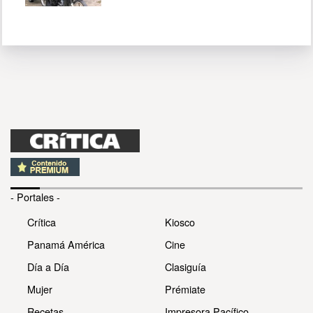
- Portales -
Crítica
Kiosco
Panamá América
Cine
Día a Día
Clasiguía
Mujer
Prémiate
Recetas
Impresora Pacífico