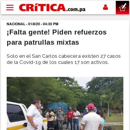
Pasar al contenido principal
NACIONAL - 01/8/20 - 04:30 PM
buscar
¡Falta gente! Piden refuerzos
para patrullas mixtas
SUCESOS
Solo en el San Carlos cabecera existen 27 casos
NACIONAL
de la Covid-19 de los cuales 17 son activos.
POLÍTICA
SHOW
DEPORTES
MUNDO