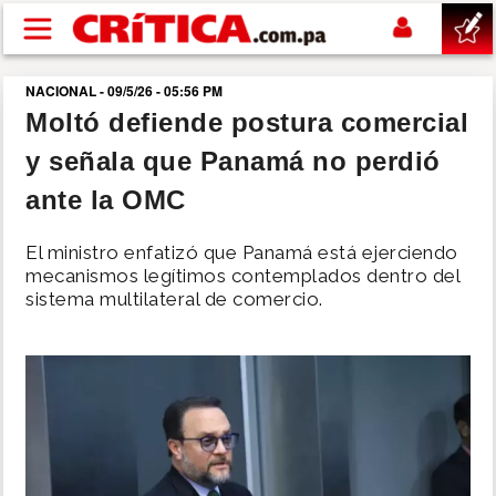
Pasar al contenido principal
NACIONAL - 09/5/26 - 05:56 PM
buscar
Moltó defiende postura comercial
y señala que Panamá no perdió
SUCESOS
ante la OMC
NACIONAL
El ministro enfatizó que Panamá está ejerciendo
mecanismos legítimos contemplados dentro del
POLÍTICA
sistema multilateral de comercio.
SHOW
DEPORTES
MUNDO