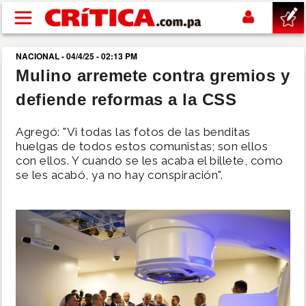
Pasar al contenido principal
NACIONAL - 04/4/25 - 02:13 PM
buscar
Mulino arremete contra gremios y
defiende reformas a la CSS
SUCESOS
Agregó: "Vi todas las fotos de las benditas
NACIONAL
huelgas de todos estos comunistas; son ellos
con ellos. Y cuando se les acaba el billete, como
se les acabó, ya no hay conspiración".
POLÍTICA
SHOW
DEPORTES
MUNDO