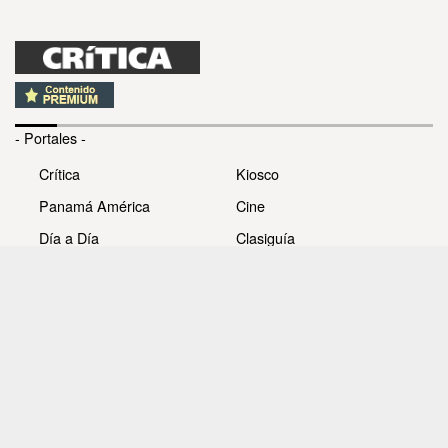
- Portales -
Crítica
Kiosco
Panamá América
Cine
Día a Día
Clasiguía
Mujer
Prémiate
Recetas
Impresora Pacífico
- Redes sociales -
Noticias
Whatsappcri
Videos
Galerías