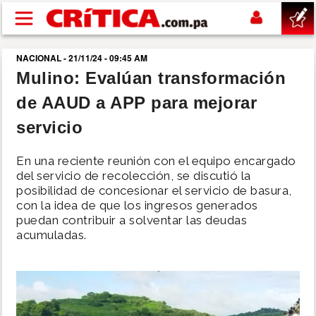
Pasar al contenido principal
NACIONAL - 21/11/24 - 09:45 AM
buscar
Mulino: Evalúan transformación
de AAUD a APP para mejorar
SUCESOS
servicio
NACIONAL
En una reciente reunión con el equipo encargado
del servicio de recolección, se discutió la
POLÍTICA
posibilidad de concesionar el servicio de basura,
con la idea de que los ingresos generados
puedan contribuir a solventar las deudas
SHOW
acumuladas.
DEPORTES
MUNDO