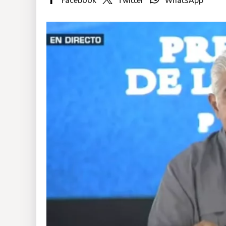
Insólitas
Multimedia
Impreso