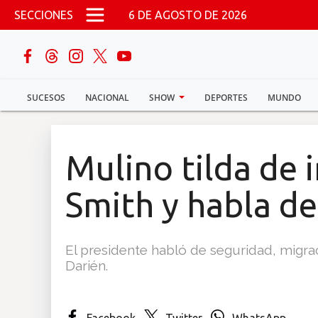
Pasar al contenido principal
SECCIONES
6 DE AGOSTO DE 2026
buscar
SUCESOS
NACIONAL
SHOW
DEPORTES
MUNDO
Sucesos
Nacional
Mulino tilda de 
Política
Smith y habla d
Show
El presidente habló de seguridad, migrac
Deportes
Darién.
Mundo
Facebook
Twitter
WhatsApp