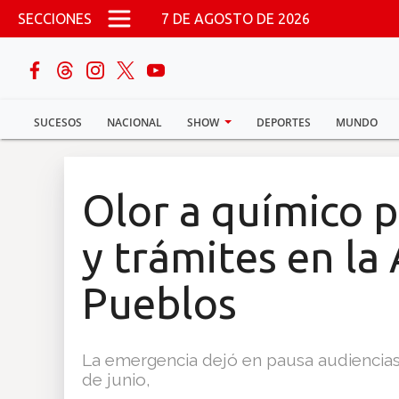
Pasar al contenido principal
SECCIONES
7 DE AGOSTO DE 2026
buscar
SUCESOS
NACIONAL
SHOW
DEPORTES
MUNDO
Sucesos
Nacional
Olor a químico p
Política
y trámites en la
Show
Pueblos
Deportes
La emergencia dejó en pausa audiencias
de junio,
Mundo