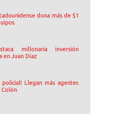
tadounidense dona más de $1
quipos
taca millonaria inversión
a en Juan Díaz
 policial! Llegan más agentes
a Colón