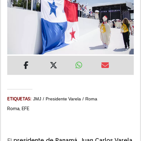
INSÓLITAS
MULTIMEDIA
IMPRESO
ETIQUETAS:
JMJ
Presidente Varela
Roma
Roma, EFE
presidente de Panamá, Juan Carlos Varela
El
,