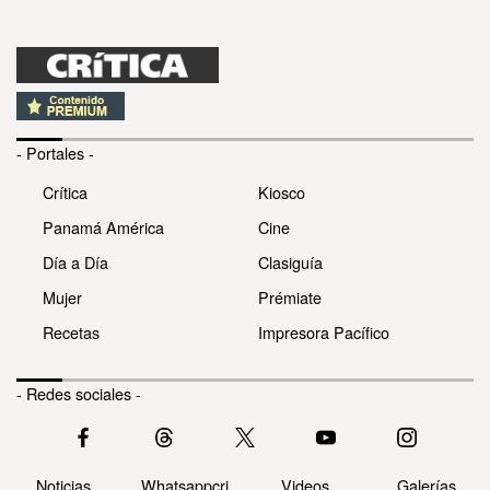
- Portales -
Crítica
Kiosco
Panamá América
Cine
Día a Día
Clasiguía
Mujer
Prémiate
Recetas
Impresora Pacífico
- Redes sociales -
Noticias
Whatsappcri
Videos
Galerías