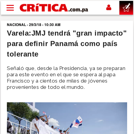
Pasar al contenido principal
NACIONAL - 29/3/18 - 10:30 AM
buscar
Varela:JMJ tendrá "gran impacto"
para definir Panamá como país
SUCESOS
tolerante
NACIONAL
Señaló que, desde la Presidencia, ya se preparan
para este evento en el que se espera al papa
POLÍTICA
Francisco y a cientos de miles de jóvenes
provenientes de todo el mundo.
SHOW
DEPORTES
MUNDO