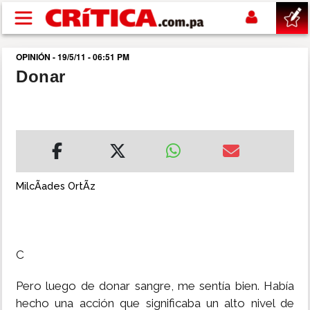
Pasar al contenido principal
OPINIÓN - 19/5/11 - 06:51 PM
buscar
Donar
SUCESOS
NACIONAL
POLÍTICA
MilcÃ­ades OrtÃ­z
SHOW
C
DEPORTES
Pero luego de donar sangre, me sentía bien. Había
MUNDO
hecho una acción que significaba un alto nivel de