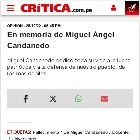
Pasar al contenido principal
OPINIÓN - 25/12/22 - 06:45 PM
buscar
En memoria de Miguel Ángel
Candanedo
SUCESOS
Miguel Candanedo dedicó toda su vida a la lucha
NACIONAL
patriótica y a la defensa de nuestro pueblo, de
los más débiles.
POLÍTICA
SHOW
DEPORTES
ETIQUETAS:
Fallecimiento
De Miguel Candanedo
Docente
MUNDO
Universitario