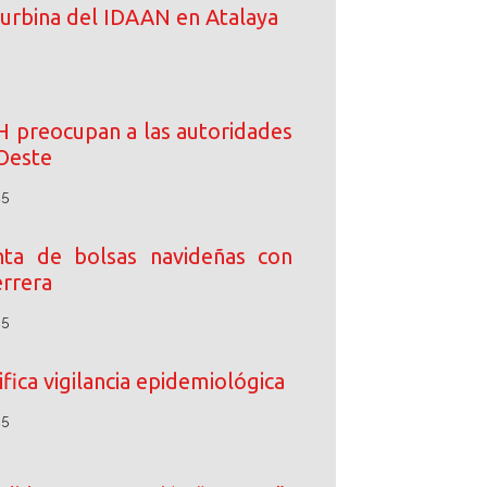
turbina del IDAAN en Atalaya
IH preocupan a las autoridades
Oeste
25
enta de bolsas navideñas con
rrera
25
fica vigilancia epidemiológica
25