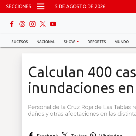
Pasar al contenido principal
SECCIONES
5 DE AGOSTO DE 2026
buscar
SUCESOS
NACIONAL
SHOW
DEPORTES
MUNDO
Sucesos
Nacional
Calculan 400 cas
Política
inundaciones en
Show
Personal de la Cruz Roja de Las Tablas re
Deportes
daños y otras afectaciones en las disti
Mundo
Facebook
Twitter
WhatsApp