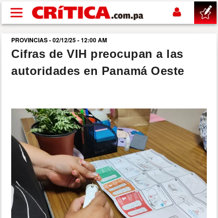
Pasar al contenido principal
PROVINCIAS - 02/12/25 - 12:00 AM
buscar
Cifras de VIH preocupan a las
autoridades en Panamá Oeste
SUCESOS
NACIONAL
POLÍTICA
SHOW
DEPORTES
MUNDO