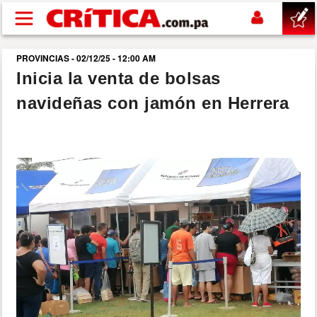
Pasar al contenido principal
PROVINCIAS - 02/12/25 - 12:00 AM
buscar
Inicia la venta de bolsas
navideñas con jamón en Herrera
SUCESOS
NACIONAL
POLÍTICA
SHOW
DEPORTES
MUNDO