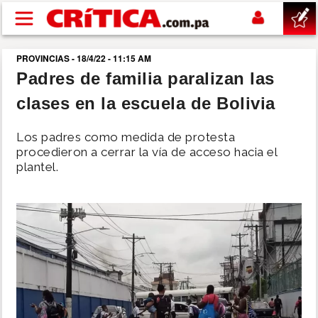
Pasar al contenido principal
PROVINCIAS - 18/4/22 - 11:15 AM
buscar
Padres de familia paralizan las
clases en la escuela de Bolivia
SUCESOS
Los padres como medida de protesta
NACIONAL
procedieron a cerrar la vía de acceso hacia el
plantel.
POLÍTICA
SHOW
DEPORTES
MUNDO