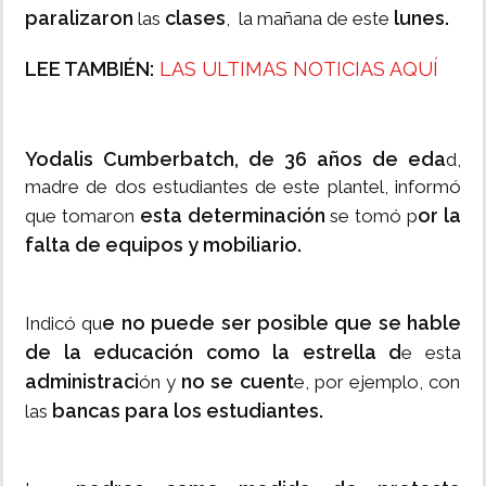
paralizaron
clases
lunes.
las
, la mañana de este
LEE TAMBIÉN:
LAS ULTIMAS NOTICIAS AQUÍ
Yodalis Cumberbatch, de 36 años de eda
d,
madre de dos estudiantes de este plantel, informó
esta determinación
or la
que tomaron
se tomó p
falta de equipos y mobiliario.
e no puede ser posible que se hable
Indicó qu
de la educación como la estrella d
e esta
administraci
no se cuent
ón y
e, por ejemplo, con
bancas para los estudiantes.
las