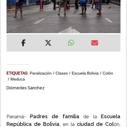
INSÓLITAS
MULTIMEDIA
IMPRESO
ETIQUETAS:
Paralización
Clases
Escuela Bolivia
Colón
Meduca
Diómedes Sánchez
Padres de familia
Escuela
Panamá-
de la
República de Bolivia
ciudad de Col
, en la
ón,