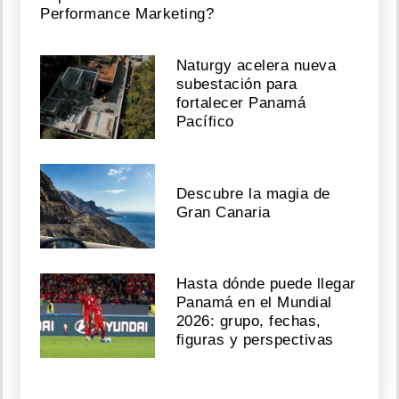
Agosto
Performance Marketing?
06,
2026
Naturgy acelera nueva
subestación para
fortalecer Panamá
Pacífico
Perez
Hilton,
trasladado
a
Descubre la magia de
un
hospital
Gran Canaria
tras
inquietante
transmisión
Hasta dónde puede llegar
Agosto
Panamá en el Mundial
06,
2026: grupo, fechas,
figuras y perspectivas
2026