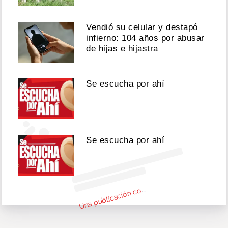
Vendió su celular y destapó
infierno: 104 años por abusar
de hijas e hijastra
Ver
esta
publicación
Se escucha por ahí
en
Instagram
Se escucha por ahí
n
bl
c
c
par
d
o
Cri
c
P
n
má
cri
c
p
U
m
2)
o