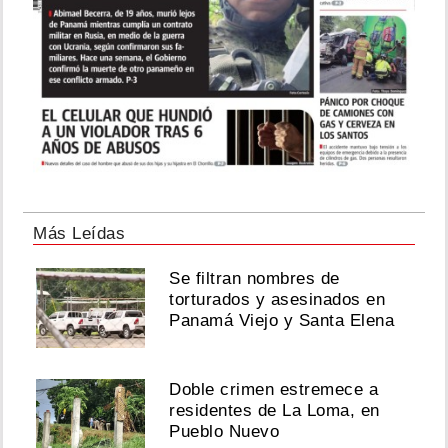
actividad
laboral
Agosto
06,
2026
Anubis
Osorio
Más Leídas
y
Cristian
Se filtran nombres de
Omar
esperan
torturados y asesinados en
su
Panamá Viejo y Santa Elena
primer
bebé
Doble crimen estremece a
Agosto
residentes de La Loma, en
06,
Pueblo Nuevo
2026