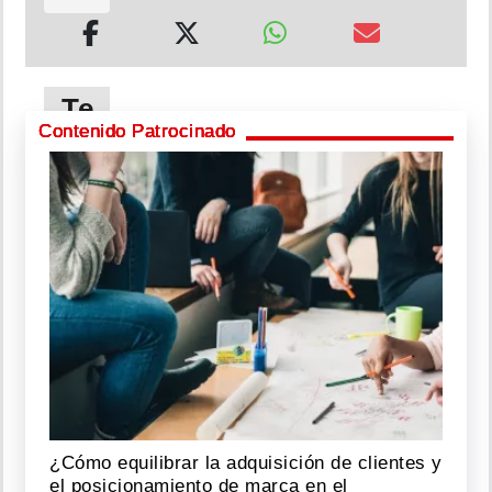
Te
puede
Contenido Patrocinado
interesar
¡Le
mete
al
contenido
exclusivo!
Carlienis
sigue
los
pasos
de
las
¿Cómo equilibrar la adquisición de clientes y
influenc
el posicionamiento de marca en el