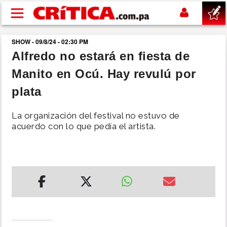
Pasar al contenido principal
SHOW - 09/8/24 - 02:30 PM
buscar
Alfredo no estará en fiesta de
Manito en Ocú. Hay revulú por
SUCESOS
plata
NACIONAL
La organización del festival no estuvo de
acuerdo con lo que pedía el artista.
POLÍTICA
SHOW
DEPORTES
MUNDO