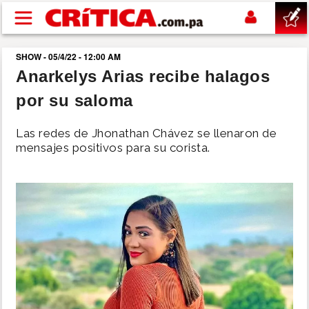
Pasar al contenido principal
SHOW - 05/4/22 - 12:00 AM
buscar
Anarkelys Arias recibe halagos
por su saloma
SUCESOS
Las redes de Jhonathan Chávez se llenaron de
NACIONAL
mensajes positivos para su corista.
POLÍTICA
SHOW
DEPORTES
MUNDO