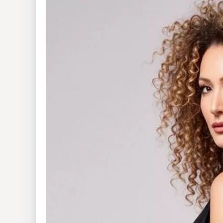
Insólitas
Multimedia
Impreso