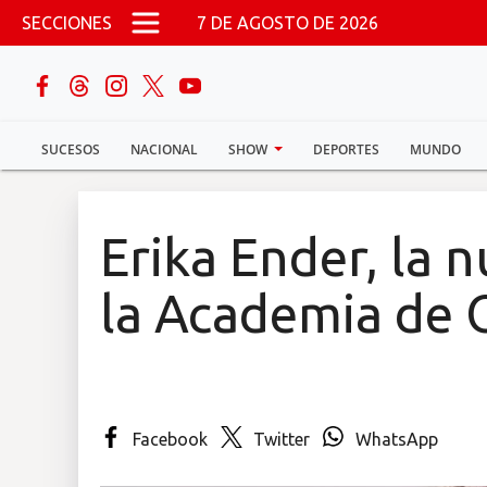
Pasar al contenido principal
SECCIONES
7 DE AGOSTO DE 2026
buscar
SUCESOS
NACIONAL
SHOW
DEPORTES
MUNDO
Sucesos
Nacional
Erika Ender, la 
Política
la Academia de 
Show
Deportes
Facebook
Twitter
WhatsApp
Mundo