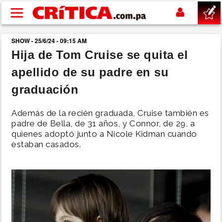
Pasar al contenido principal
SHOW - 25/6/24 - 09:15 AM
buscar
Hija de Tom Cruise se quita el
apellido de su padre en su
SUCESOS
graduación
NACIONAL
Además de la recién graduada, Cruise también es
padre de Bella, de 31 años, y Connor, de 29, a
POLÍTICA
quienes adoptó junto a Nicole Kidman cuando
estaban casados.
SHOW
DEPORTES
MUNDO