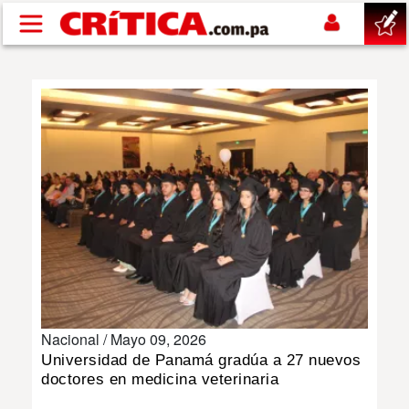
Pasar al contenido principal
buscar
SUCESOS
NACIONAL
POLÍTICA
SHOW
Nacional /
Mayo 09, 2026
DEPORTES
Universidad de Panamá gradúa a 27 nuevos
doctores en medicina veterinaria
MUNDO