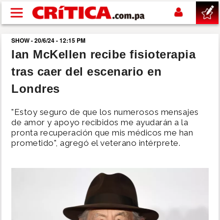
Pasar al contenido principal
SHOW - 20/6/24 - 12:15 PM
buscar
Ian McKellen recibe fisioterapia
tras caer del escenario en
SUCESOS
Londres
NACIONAL
"Estoy seguro de que los numerosos mensajes
de amor y apoyo recibidos me ayudarán a la
POLÍTICA
pronta recuperación que mis médicos me han
prometido", agregó el veterano intérprete.
SHOW
DEPORTES
MUNDO