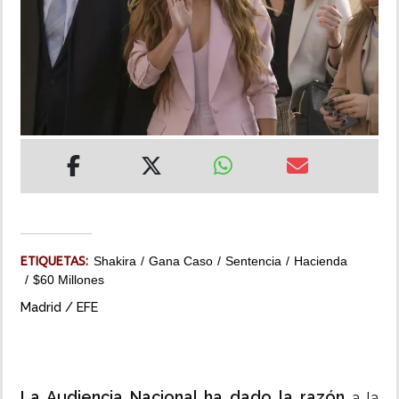
INSÓLITAS
MULTIMEDIA
IMPRESO
ETIQUETAS:
Shakira
Gana Caso
Sentencia
Hacienda
$60 Millones
Madrid / EFE
La Audiencia Nacional ha dado la razón
a la