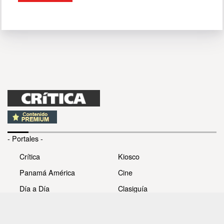
- Portales -
Crítica
Kiosco
Panamá América
Cine
Día a Día
Clasiguía
Mujer
Prémiate
Recetas
Impresora Pacífico