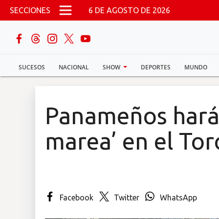
Pasar al contenido principal
SECCIONES
6 DE AGOSTO DE 2026
buscar
SUCESOS
NACIONAL
SHOW
DEPORTES
MUNDO
Sucesos
Nacional
Panameños harán
Política
marea’ en el To
Show
Deportes
Facebook
Twitter
WhatsApp
Mundo