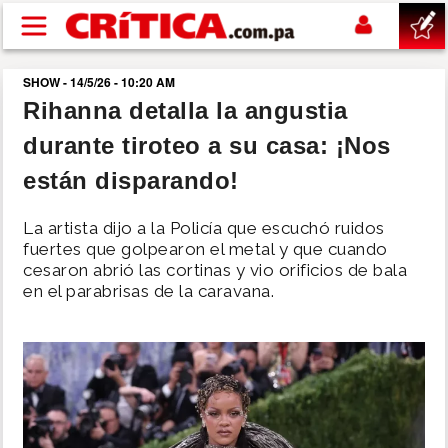
Pasar al contenido principal
SHOW - 14/5/26 - 10:20 AM
buscar
Rihanna detalla la angustia
durante tiroteo a su casa: ¡Nos
SUCESOS
están disparando!
NACIONAL
La artista dijo a la Policía que escuchó ruidos
fuertes que golpearon el metal y que cuando
POLÍTICA
cesaron abrió las cortinas y vio orificios de bala
en el parabrisas de la caravana.
SHOW
DEPORTES
MUNDO