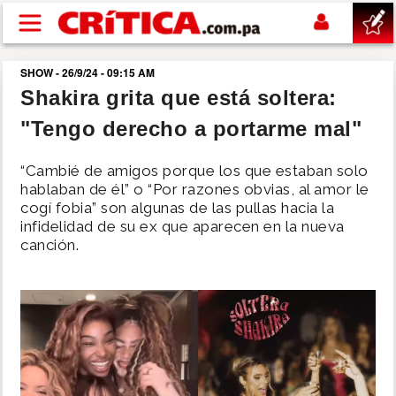
Pasar al contenido principal
SHOW - 26/9/24 - 09:15 AM
buscar
Shakira grita que está soltera:
"Tengo derecho a portarme mal"
SUCESOS
“Cambié de amigos porque los que estaban solo
NACIONAL
hablaban de él” o “Por razones obvias, al amor le
cogí fobia” son algunas de las pullas hacia la
infidelidad de su ex que aparecen en la nueva
POLÍTICA
canción.
SHOW
DEPORTES
MUNDO