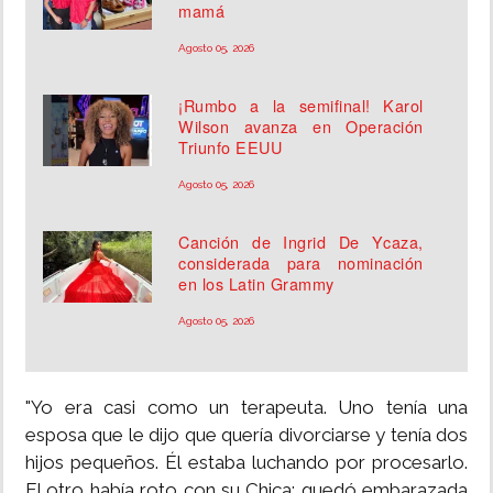
mamá
Agosto 05, 2026
¡Rumbo a la semifinal! Karol
Wilson avanza en Operación
Triunfo EEUU
Agosto 05, 2026
Canción de Ingrid De Ycaza,
considerada para nominación
en los Latin Grammy
Agosto 05, 2026
"Yo era casi como un terapeuta. Uno tenía una
esposa que le dijo que quería divorciarse y tenía dos
hijos pequeños. Él estaba luchando por procesarlo.
El otro había roto con su Chica: quedó embarazada