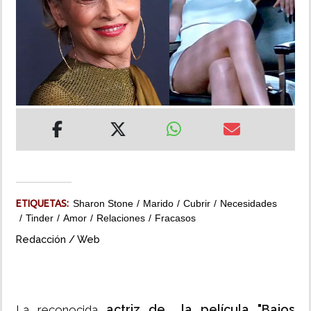
INSÓLITAS
MULTIMEDIA
IMPRESO
ETIQUETAS:
Sharon Stone
Marido
Cubrir
Necesidades
Tinder
Amor
Relaciones
Fracasos
Redacción / Web
actriz de la película "Bajos
La reconocida