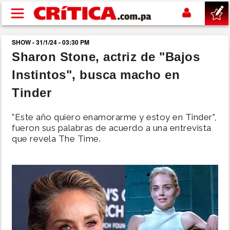
Pasar al contenido principal
SHOW - 31/1/24 - 03:30 PM
buscar
Sharon Stone, actriz de "Bajos
Instintos", busca macho en
SUCESOS
Tinder
NACIONAL
"Este año quiero enamorarme y estoy en Tinder",
fueron sus palabras de acuerdo a una entrevista
POLÍTICA
que revela The Time.
SHOW
DEPORTES
MUNDO