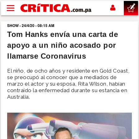
Pasar al contenido principal
SHOW - 24/4/20 - 08:15 AM
buscar
Tom Hanks envía una carta de
apoyo a un niño acosado por
SUCESOS
llamarse Coronavirus
NACIONAL
El niño, de ocho años y residente en Gold Coast,
se preocupó al conocer que a mediados de
POLÍTICA
marzo el actor y su esposa, Rita Wilson, habían
contraído la enfermedad durante su estancia en
Australia.
SHOW
DEPORTES
MUNDO