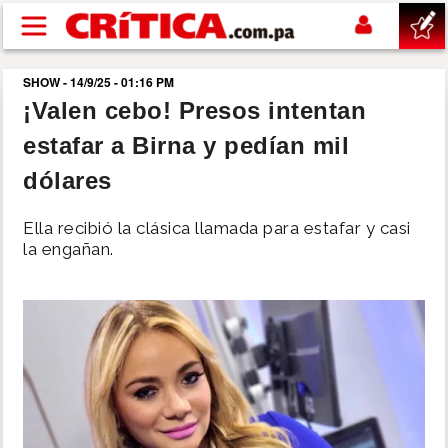
Pasar al contenido principal
SHOW - 14/9/25 - 01:16 PM
buscar
¡Valen cebo! Presos intentan
estafar a Birna y pedían mil
SUCESOS
dólares
NACIONAL
Ella recibió la clásica llamada para estafar y casi
la engañan.
POLÍTICA
SHOW
DEPORTES
MUNDO