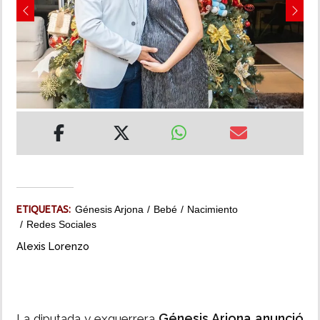
Previous
Next
INSÓLITAS
MULTIMEDIA
IMPRESO
ETIQUETAS:
Génesis Arjona
Bebé
Nacimiento
Redes Sociales
Alexis Lorenzo
Génesis Arjona anunció
La diputada y exguerrera