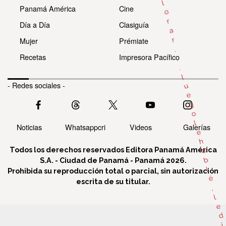
l
Panamá América
Cine
o
r
Día a Día
Clasiguía
a
Mujer
Prémiate
r
.
Recetas
Impresora Pacífico
.
.
l
- Redes sociales -
u
e
g
o
l
Noticias
Whatsappcri
Videos
Galerías
e
h
Todos los derechos reservados Editora Panamá América
a
b
S.A. - Ciudad de Panamá - Panamá 2026.
l
Prohibida su reproducción total o parcial, sin autorización
é
escrita de su titular.
,
l
e
d
i