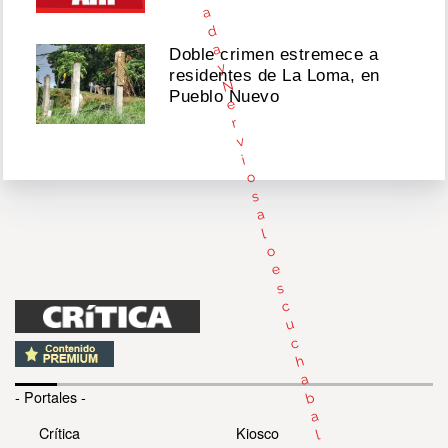
a
d
a
Doble crimen estremece a
y
residentes de La Loma, en
N
Pueblo Nuevo
e
r
v
i
o
s
a
l
o
e
s
c
u
c
h
a
- Portales -
b
a
Crítica
Kiosco
l