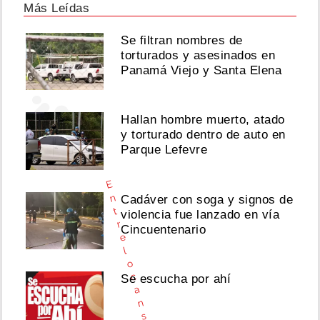
Más Leídas
Ver
esta
publicación
Se filtran nombres de
en
torturados y asesinados en
Instagram
Panamá Viejo y Santa Elena
Hallan hombre muerto, atado
y torturado dentro de auto en
Parque Lefevre
E
n
Cadáver con soga y signos de
t
violencia fue lanzado en vía
r
Cincuentenario
e
l
o
c
Se escucha por ahí
a
n
s