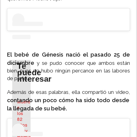
El bebé de Génesis nació el pasado 25 de
diciembre
y se pudo conocer que ambos están
Te
bien, pues no hubo ningún percance en las labores
puede
interesar
de parto.
Además de esas palabras, ella compartió un video,
contando un poco cómo ha sido todo desde
Muere
a
la llegada de su bebé.
los
82
años
Mary
Rivera,