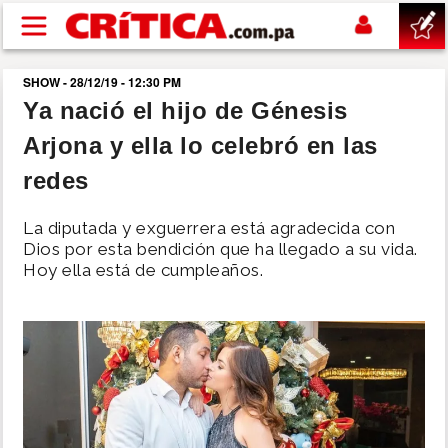
Pasar al contenido principal
SHOW - 28/12/19 - 12:30 PM
buscar
Ya nació el hijo de Génesis
Arjona y ella lo celebró en las
SUCESOS
redes
NACIONAL
La diputada y exguerrera está agradecida con
Dios por esta bendición que ha llegado a su vida.
POLÍTICA
Hoy ella está de cumpleaños.
SHOW
DEPORTES
MUNDO