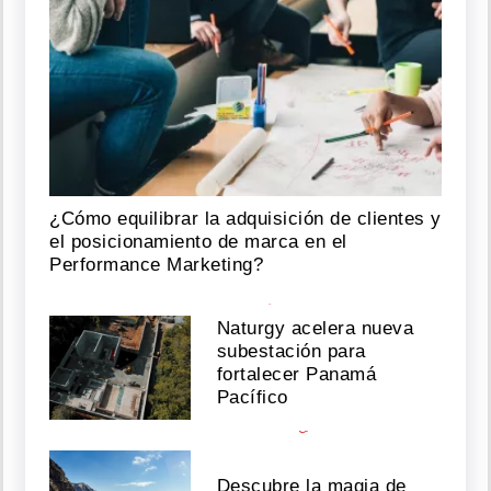
revela
d
por
e
qué
s
se
m
desconectó
e
h
Agosto
a
n
05,
a
2026
p
o
¿Cómo equilibrar la adquisición de clientes y
y
el posicionamiento de marca en el
a
Performance Marketing?
¡Bebé
d
a
o
e
bordo!
n
Naturgy acelera nueva
Exreina
e
del
subestación para
s
carnaval,
fortalecer Panamá
t
Anubis
Pacífico
e
Osorio,
d
será
i
mamá
f
Descubre la magia de
í