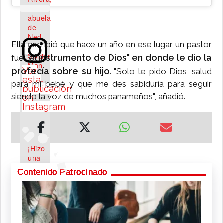
la
abuela
de
Ned
Ella escribió que hace un año en ese lugar un pastor
en
Spider-
el instrumento de Dios" en donde le dio la
fue "
Man
Ver
profecía sobre su hijo
. "Solo te pido Dios, salud
esta
para mi bebé y que me des sabiduría para seguir
Agosto
publicación
siendo la voz de muchos panameños", añadió.
en
05,
Instagram
2026
¡Hizo
una
pausa
Contenido Patrocinado
por
su
U
salud
s
mental!
t
Kiara
e