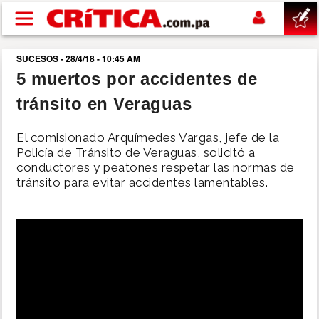
Pasar al contenido principal
SUCESOS - 28/4/18 - 10:45 AM
buscar
5 muertos por accidentes de
tránsito en Veraguas
SUCESOS
El comisionado Arquímedes Vargas, jefe de la
NACIONAL
Policía de Tránsito de Veraguas, solicitó a
conductores y peatones respetar las normas de
tránsito para evitar accidentes lamentables.
POLÍTICA
SHOW
DEPORTES
MUNDO