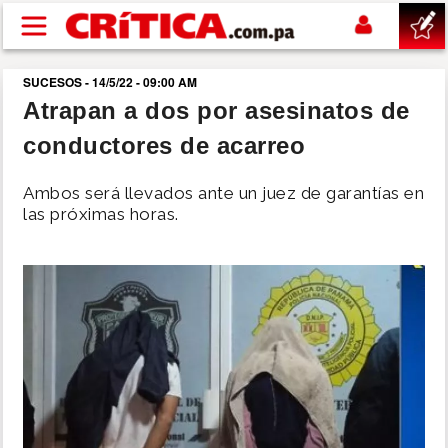
Pasar al contenido principal
SUCESOS - 14/5/22 - 09:00 AM
buscar
Atrapan a dos por asesinatos de
conductores de acarreo
SUCESOS
Ambos será llevados ante un juez de garantías en
NACIONAL
las próximas horas.
POLÍTICA
SHOW
DEPORTES
MUNDO