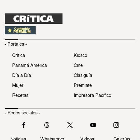
- Portales -
Crítica
Kiosco
Panamá América
Cine
Día a Día
Clasiguía
Mujer
Prémiate
Recetas
Impresora Pacífico
- Redes sociales -
Noticias
Whatsappcri
Videos
Galerías