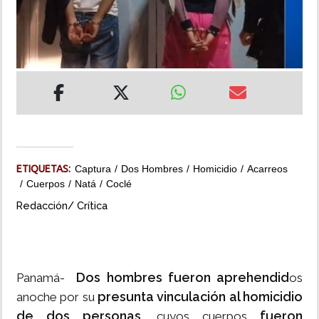
INSÓLITAS
MULTIMEDIA
IMPRESO
ETIQUETAS:
Captura
Dos Hombres
Homicidio
Acarreos
Cuerpos
Natá
Coclé
Redacción/ Crítica
Dos hombres fueron aprehendid
Panamá-
os
presunta vinculación al homicidio
anoche por su
de dos personas
fueron
, cuyos cuerpos