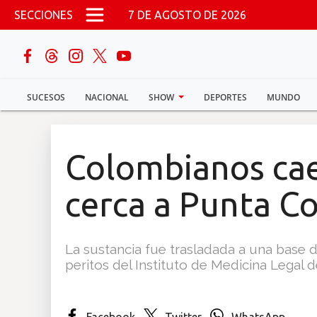
Pasar al contenido principal
SECCIONES
7 DE AGOSTO DE 2026
buscar
SUCESOS
NACIONAL
SHOW
DEPORTES
MUNDO
Sucesos
Nacional
Colombianos cae
Política
cerca a Punta C
Show
La sustancia fue trasladada a una base 
Deportes
peritos del Instituto de Medicina Legal 
Mundo
Facebook
Twitter
WhatsApp