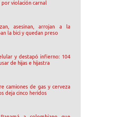
por violación carnal
an, asesinan, arrojan a la
ban la bici y quedan preso
elular y destapó infierno: 104
sar de hijas e hijastra
tre camiones de gas y cerveza
s deja cinco heridos
 Panamá a colombiano que