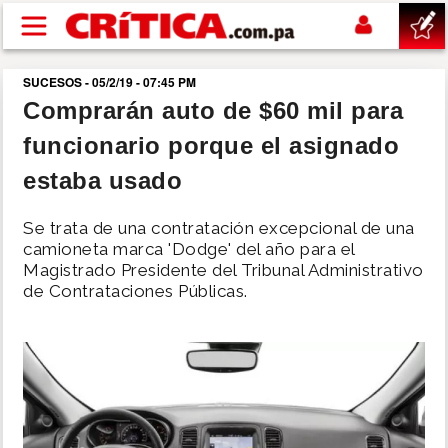
Pasar al contenido principal
SUCESOS - 05/2/19 - 07:45 PM
buscar
Comprarán auto de $60 mil para
funcionario porque el asignado
SUCESOS
estaba usado
NACIONAL
Se trata de una contratación excepcional de una
camioneta marca 'Dodge' del año para el
POLÍTICA
Magistrado Presidente del Tribunal Administrativo
de Contrataciones Públicas.
SHOW
DEPORTES
MUNDO