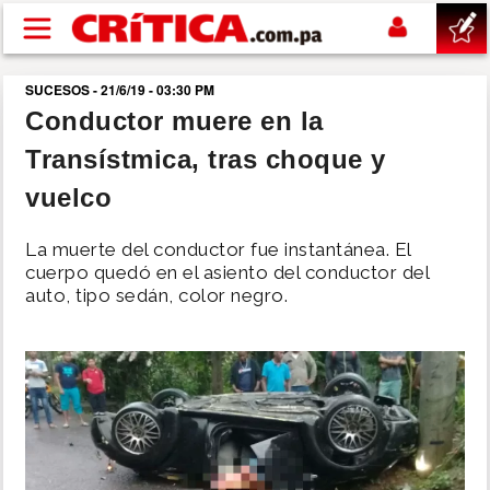
Pasar al contenido principal
SUCESOS - 21/6/19 - 03:30 PM
buscar
Conductor muere en la
Transístmica, tras choque y
SUCESOS
vuelco
NACIONAL
La muerte del conductor fue instantánea. El
cuerpo quedó en el asiento del conductor del
POLÍTICA
auto, tipo sedán, color negro.
SHOW
DEPORTES
MUNDO