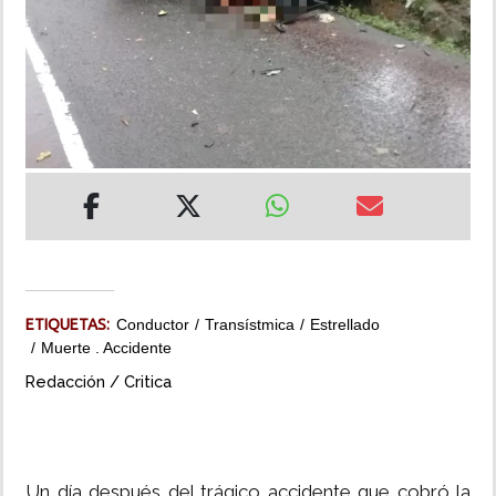
INSÓLITAS
MULTIMEDIA
IMPRESO
ETIQUETAS:
Conductor
Transístmica
Estrellado
Muerte . Accidente
Redacción / Critica
Un día después del trágico accidente que cobró la