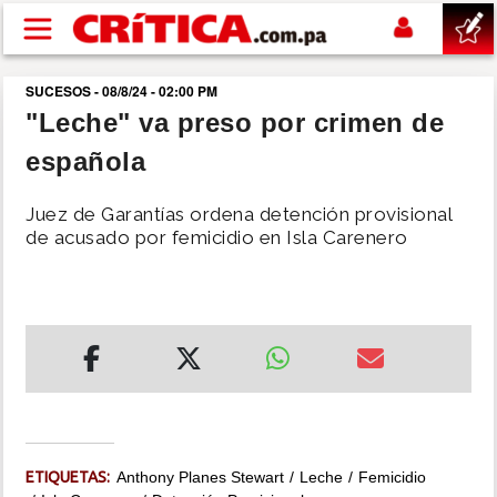
Pasar al contenido principal
SUCESOS - 08/8/24 - 02:00 PM
buscar
"Leche" va preso por crimen de
española
SUCESOS
Juez de Garantías ordena detención provisional
NACIONAL
de acusado por femicidio en Isla Carenero
POLÍTICA
SHOW
DEPORTES
MUNDO
ETIQUETAS:
Anthony Planes Stewart
Leche
Femicidio