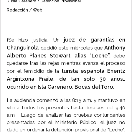
Isla Carenero
Detención Provisional
Redacción / Web
INSÓLITAS
MULTIMEDIA
juez de garantías en
¡Se hizo justicia! Un
IMPRESO
Changuinola
Anthony
decidió este miércoles que
Alberto Planes Stewart, alias “Leche”,
debe
quedarse tras las rejas mientras avanza el proceso
turista española
Eneritz
por el femicidio de la
Argintxona Fraile, de tan solo 30 años.,
ocurrido
en Isla Carenero, Bocas del Toro.
La audiencia comenzó a las 8:15 a.m. y mantuvo en
vilo a todos los presentes hasta después del 9:40
a.m. . Luego de analizar las pruebas contundentes
presentadas por el Ministerio Público, el juez no
dudó en ordenar la detención provisional de "Leche",