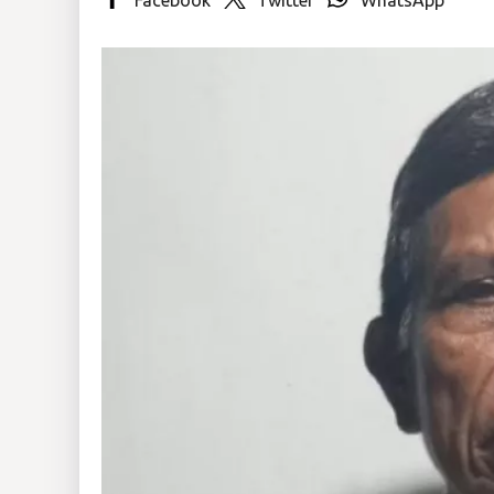
Insólitas
Multimedia
Impreso