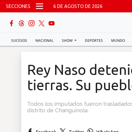
Pasar al contenido principal
SECCIONES
6 DE AGOSTO DE 2026
buscar
SUCESOS
NACIONAL
SHOW
DEPORTES
MUNDO
Sucesos
Nacional
Rey Naso deteni
Política
tierras. Su puebl
Show
Todos los imputados fueron trasladados 
Deportes
distrito de Changuinola.
Mundo
Facebook
Twitter
WhatsApp