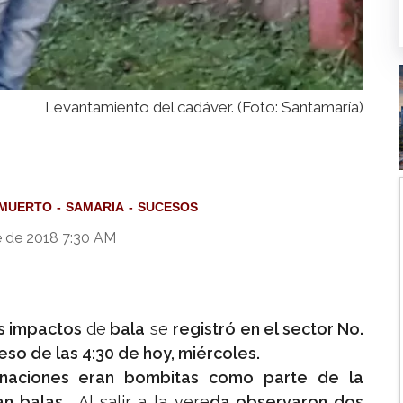
Levantamiento del cadáver. (Foto: Santamaría)
MUERTO
SAMARIA
SUCESOS
e de 2018 7:30 AM
os impactos
de
bala
se
registró en el sector No.
eso de las 4:30 de hoy, miércoles.
naciones eran bombitas como parte de la
an balas
. Al salir a la vere
da observaron dos