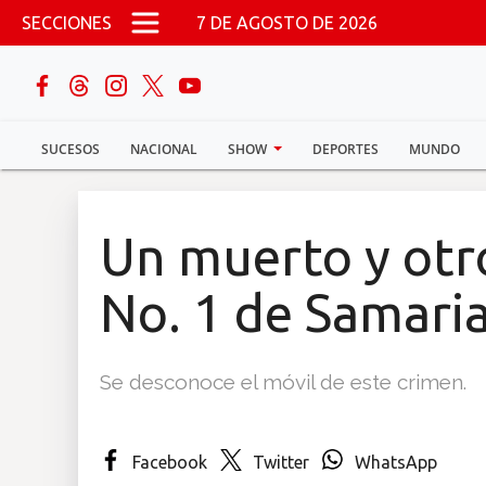
Pasar al contenido principal
SECCIONES
7 DE AGOSTO DE 2026
buscar
SUCESOS
NACIONAL
SHOW
DEPORTES
MUNDO
Sucesos
Nacional
Un muerto y otr
Política
No. 1 de Samari
Show
Se desconoce el móvil de este crimen.
Deportes
Facebook
Twitter
WhatsApp
Mundo