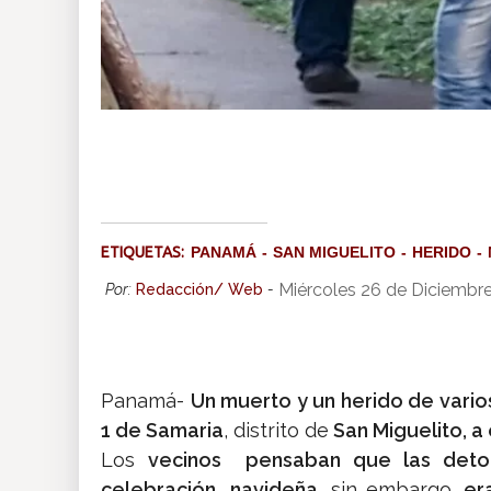
ETIQUETAS:
PANAMÁ
SAN MIGUELITO
HERIDO
Miércoles 26 de Diciembr
Por:
Redacción/ Web
-
Panamá-
Un muerto y un herido de vari
1 de Samaria
, distrito de
San Miguelito, a 
Los
vecinos pensaban que las deto
celebración navideña,
sin embargo,
er