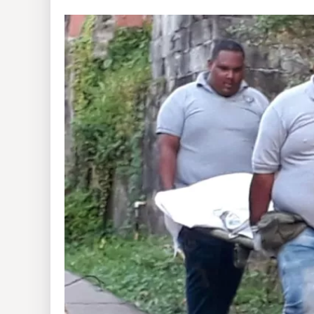
Insólitas
Multimedia
Impreso