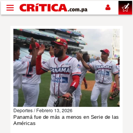
Pasar al contenido principal
buscar
SUCESOS
NACIONAL
POLÍTICA
SHOW
Deportes /
Febrero 13, 2026
DEPORTES
Panamá fue de más a menos en Serie de las
Américas
MUNDO