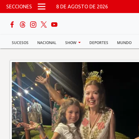
Pasar al contenido principal
SECCIONES
8 DE AGOSTO DE 2026
buscar
SUCESOS
NACIONAL
SHOW
DEPORTES
MUNDO
Sucesos
Nacional
Política
Show
Deportes
Mundo