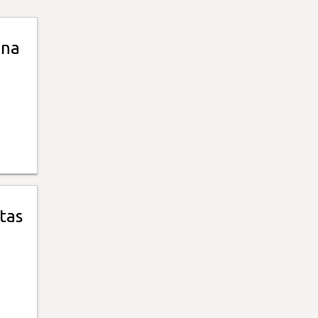
ona
tas