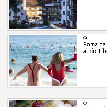
Roma da l
al río Tíb