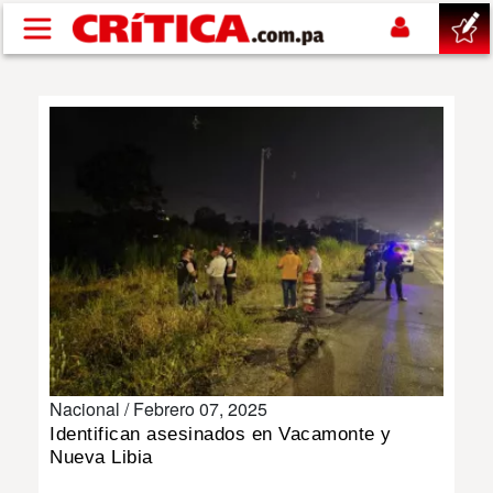
Pasar al contenido principal
buscar
SUCESOS
NACIONAL
POLÍTICA
SHOW
Nacional /
Febrero 07, 2025
DEPORTES
Identifican asesinados en Vacamonte y
Nueva Libia
MUNDO