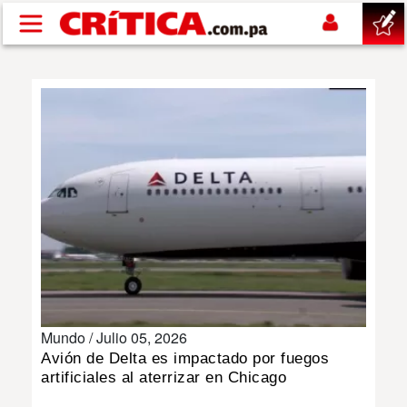
Pasar al contenido principal
buscar
SUCESOS
NACIONAL
POLÍTICA
SHOW
Mundo /
Julio 05, 2026
DEPORTES
Avión de Delta es impactado por fuegos
artificiales al aterrizar en Chicago
MUNDO