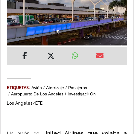
INSÓLITAS
MULTIMEDIA
IMPRESO
ETIQUETAS:
Avión
Aterrizaje
Pasajeros
Aeropuerto De Los Ángeles
Investigaci+on
Los Ángeles/EFE
United Airlines que volaba a
Un avión de