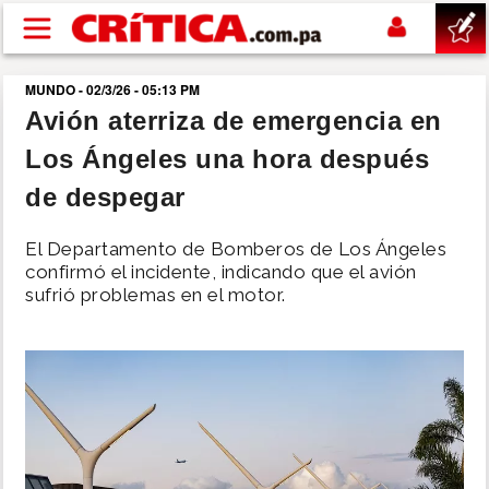
Pasar al contenido principal
MUNDO - 02/3/26 - 05:13 PM
buscar
Avión aterriza de emergencia en
Los Ángeles una hora después
SUCESOS
de despegar
NACIONAL
El Departamento de Bomberos de Los Ángeles
confirmó el incidente, indicando que el avión
POLÍTICA
sufrió problemas en el motor.
SHOW
DEPORTES
MUNDO