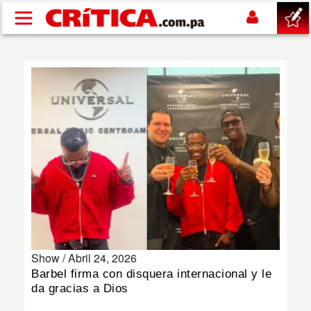
Pasar al contenido principal
buscar
SUCESOS
NACIONAL
POLÍTICA
SHOW
Show /
Abril 24, 2026
DEPORTES
Barbel firma con disquera internacional y le
da gracias a Dios
MUNDO