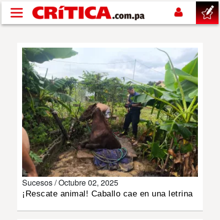
Pasar al contenido principal
buscar
SUCESOS
NACIONAL
POLÍTICA
SHOW
Sucesos /
Octubre 02, 2025
DEPORTES
¡Rescate animal! Caballo cae en una letrina
MUNDO