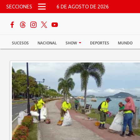
Pasar al contenido principal
SECCIONES
6 DE AGOSTO DE 2026
buscar
SUCESOS
NACIONAL
SHOW
DEPORTES
MUNDO
Sucesos
Nacional
Política
Show
Deportes
Mundo