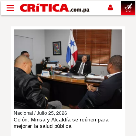
Pasar al contenido principal
buscar
SUCESOS
NACIONAL
POLÍTICA
SHOW
Nacional /
Julio 25, 2026
DEPORTES
Colón: Minsa y Alcaldía se reúnen para
mejorar la salud pública
MUNDO