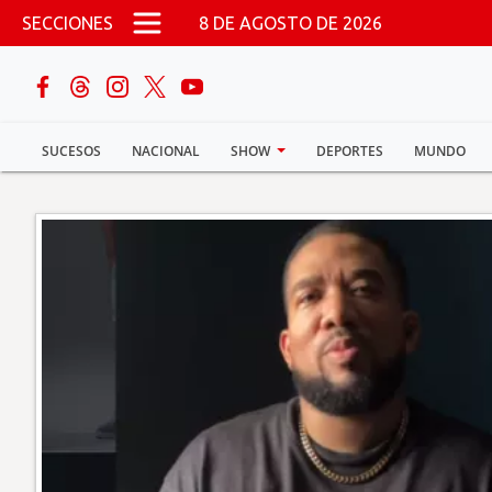
Pasar al contenido principal
SECCIONES
8 DE AGOSTO DE 2026
buscar
SUCESOS
NACIONAL
SHOW
DEPORTES
MUNDO
Sucesos
Nacional
Política
Show
Deportes
Mundo