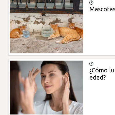
Mascotas
¿Cómo luc
edad?