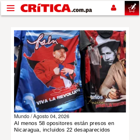
Pasar al contenido principal
buscar
SUCESOS
NACIONAL
POLÍTICA
SHOW
Mundo /
Agosto 04, 2026
DEPORTES
Al menos 58 opositores están presos en
Nicaragua, incluidos 22 desaparecidos
MUNDO