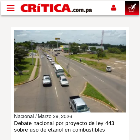
Pasar al contenido principal
buscar
SUCESOS
NACIONAL
POLÍTICA
SHOW
Nacional /
Marzo 29, 2026
DEPORTES
Debate nacional por proyecto de ley 443
sobre uso de etanol en combustibles
MUNDO