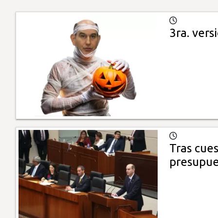
3ra. ver
Tras cue
presupue