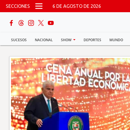
Pasar al contenido principal
SECCIONES
6 DE AGOSTO DE 2026
buscar
SUCESOS
NACIONAL
SHOW
DEPORTES
MUNDO
Sucesos
Nacional
Política
Show
Deportes
Mundo