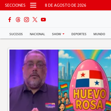
Pasar al contenido principal
SECCIONES
8 DE AGOSTO DE 2026
buscar
SUCESOS
NACIONAL
SHOW
DEPORTES
MUNDO
Sucesos
Nacional
Política
Show
Deportes
Mundo