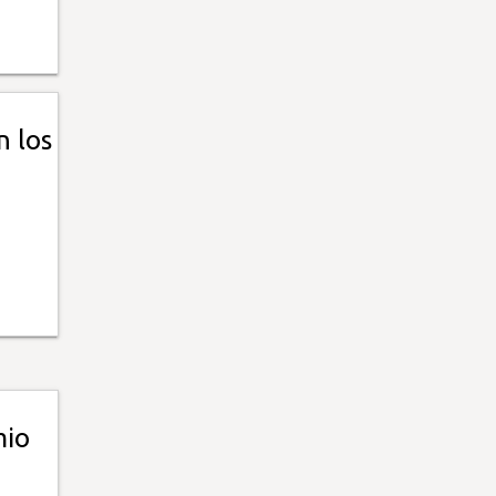
n los
mio