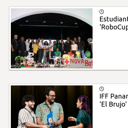
Estudian
‘RoboCup
IFF Pana
'El Brujo'